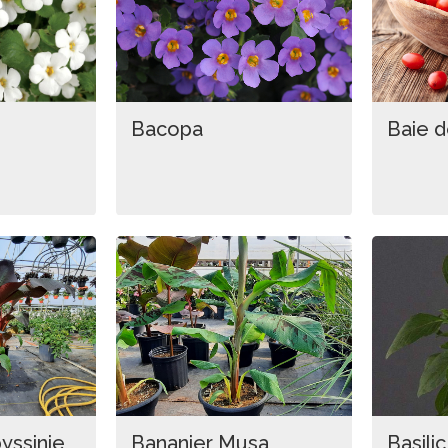
Bacopa
Baie d
yssinie
Bananier Musa
Basilic