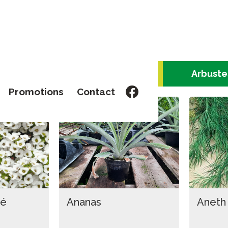
Terreaux
Fines herbes
Arbuste
Promotions
Contact
mé
Ananas
Aneth