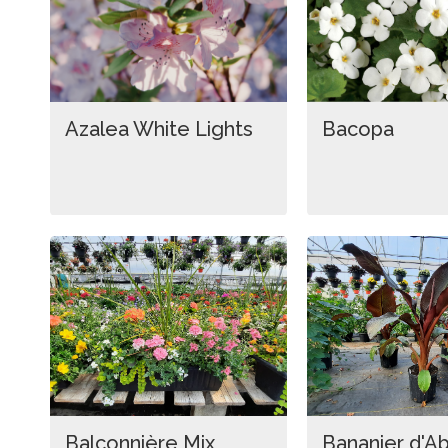
Azalea White Lights
Bacopa
Balconnière Mix
Bananier d'Ab